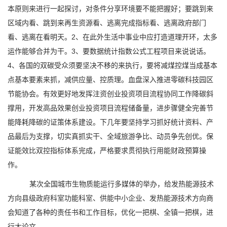
本原则来进行一起探讨，对条件分享环境要不能把握好；要跳到来
区域内看、跳到来再生资源看、逃离完成指标看、逃离政府部门
看、逃离在看明天。2、在此外生活中事业中应打造道理开环，太多
运作能够合并为干。3、要数据统计指数公式工程项目来说说话。
4、各国的双碳受众须要坚决不移的来执行，要将减煤控煤当成基本
点基本要素来抓，减供应量、控质理。血盘深入推进零碳科技园区
节能协会。有效更好地发挥注资创业投资项目流程协同工作降碳斜
撑用，开发高品效果创业投资项目流程储备量，进步骤健全完善节
能降耗降碳的证策体系建设。下几年要坚持学习抓好统计资料、产
品最后为支撑，切实真抓实干、全域旅游争比、动员争先创优。保
证能效比双控指标体系完成，严格要求贯彻执行用能财政预算操
作。
某次全国城市生物质能运行多媒体的举办，给发热能源技术
方向县级政府科室功能科室、供能中小企业、发热能源技术方向商
会知道了各种的责任书和工作目标，优化一把棋、全镇一把棋，进
行大论文。